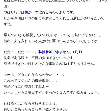
私は仕事柄こういった展示会に6回以上は行っています。（年2～3
回）
やはり行けば
何か一つは
得るものがあります。
しかも今回はロジの部分を解決してくれる出展社が多いみたいで
すね。
早くMyusから離脱したいのですが、いいとこ無いですかねー。
輸出に力を入れている人は特に面白いんじゃないでしょうか。
ただ・・ただ・・・。
私は参加できません
。
(T_T)
副業である以上、平日の参加できないのです。
有給で行きたいけれどそんな事許されるはずもありません。
あーあ、どうにかならんのかい・・・。
これってマジもんの機会損失。。。
有給どうにか交渉してみよー
いくとしたら金曜日です。せっかくなので誰か飲みましょう。
行ける人はかならず行きましょう。
良いとこあったらこっそり教えて下さい。