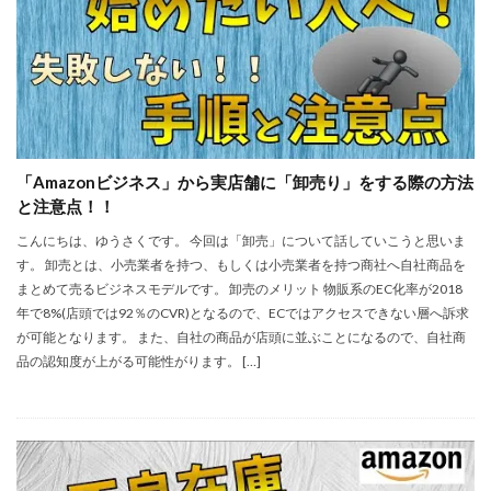
「Amazonビジネス」から実店舗に「卸売り」をする際の方法
と注意点！！
こんにちは、ゆうさくです。 今回は「卸売」について話していこうと思いま
す。 卸売とは、小売業者を持つ、もしくは小売業者を持つ商社へ自社商品を
まとめて売るビジネスモデルです。 卸売のメリット 物販系のEC化率が2018
年で8%(店頭では92％のCVR)となるので、ECではアクセスできない層へ訴求
が可能となります。 また、自社の商品が店頭に並ぶことになるので、自社商
品の認知度が上がる可能性がります。 […]