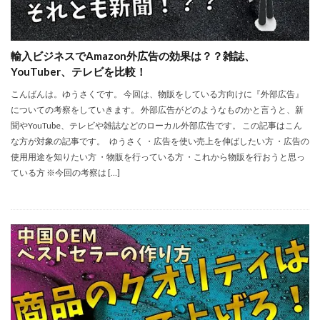
輸入ビジネスでAmazon外広告の効果は？？雑誌、
YouTuber、テレビを比較！
こんばんは。ゆうさくです。 今回は、物販をしている方向けに『外部広告』
についての考察をしていきます。 外部広告がどのようなものかと言うと、新
聞やYouTube、テレビや雑誌などのローカル外部広告です。 この記事はこん
な方が対象の記事です。 ゆうさく ・広告を使い売上を伸ばしたい方 ・広告の
使用用途を知りたい方 ・物販を行っている方 ・これから物販を行おうと思っ
ている方 ※今回の考察は […]