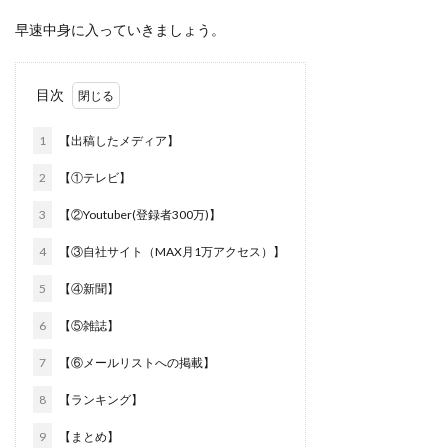
早速中身に入っていきましょう。
目次
1
【出稿したメディア】
2
【①テレビ】
3
【②Youtuber(登録者300万)】
4
【③自社サイト（MAX月1万アクセス）】
5
【④新聞】
6
【⑤雑誌】
7
【⑥メールリストへの掲載】
8
【ランキング】
9
【まとめ】